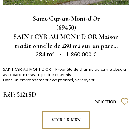
Saint-Cyr-au-Mont-d'Or
(69450)
SAINT CYR AU MONT D OR Maison
traditionnelle de 280 m2 sur un parc...
284 m²
-
1 860 000 €
SAINT-CYR-AU-MONT-D’OR – Propriété de charme au calme absolu
avec parc, ruisseau, piscine et tennis
Dans un environnement exceptionnel, verdoyant...
Réf : 5121SD
Sélection
Sél
VOIR LE BIEN