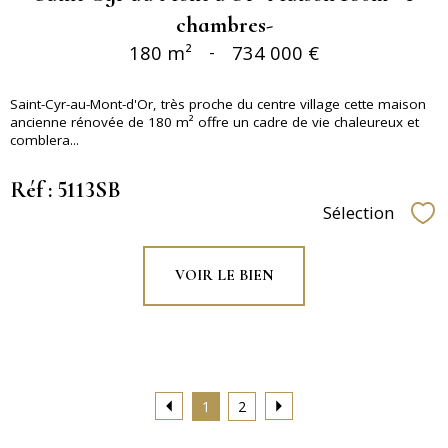
chambres-
180 m²
-
734 000 €
Saint-Cyr-au-Mont-d'Or, très proche du centre village cette maison
ancienne rénovée de 180 m² offre un cadre de vie chaleureux et
comblera...
Réf : 5113SB
Sélection
Sél
VOIR LE BIEN
1
2