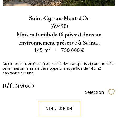
Saint-Cyr-au-Mont-d'Or
(69450)
Maison familiale (6 pièces) dans un
environnement préservé à Saint...
145 m²
-
750 000 €
Au calme, tout en étant à proximité des transports et commodités,
cette maison familiale développe une superficie de 145m2
habitables sur une...
Réf : 5190AD
Sélection
Sél
VOIR LE BIEN