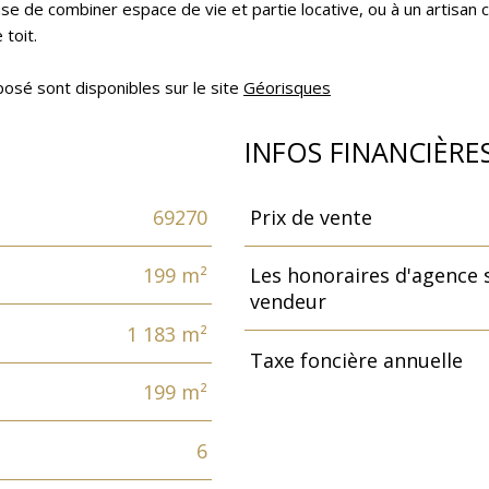
use de combiner espace de vie et partie locative, ou à un artisan 
toit.
posé sont disponibles sur le site
Géorisques
INFOS FINANCIÈRE
69270
Prix de vente
Caractéristiques
Valeurs
199 m²
Les honoraires d'agence 
vendeur
1 183 m²
Taxe foncière annuelle
199 m²
6