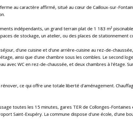
ferme au caractère affirmé, situé au cœur de Cailloux-sur-Fontai
on.
ements indépendants, un grand terrain plat de 1 183 m² piscinable
aces de stockage, un atelier, ou des places de stationnement c
séjour, d'une cuisine et d'une arrière-cuisine au rez-de-chaussée,
l'étage, ainsi que d'une chambre sous les combles. Le second lo
d'eau avec WC en rez-de-chaussée, et deux chambres à l'étage. Sur
à rénover, ce qui offre une totale liberté d'aménagement. Chauffa
assage toutes les 15 minutes, gares TER de Collonges-Fontaines 
aéroport Saint-Exupéry. La commune dispose d'une école, d'une bo