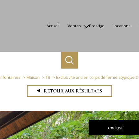
accueil
ventes
prestige
locations
appartements
maisons
terrains
autres
biens vendus
ur fontaines
Maison
T8
Exclusivite ancien corps de ferme atypique 
RETOUR AUX RÉSULTATS
exclusif