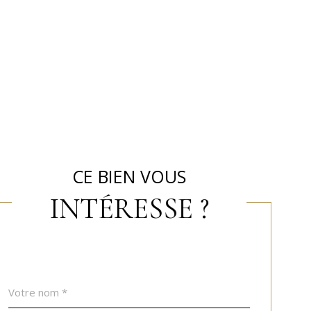
CE BIEN VOUS
INTÉRESSE ?
Nom
Fieldset
*
par