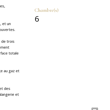
nes,
Chambre(s)
6
, et un
ouvertes.
 de trois
gement
face totale
ge au gaz et
et des
ulangerie et