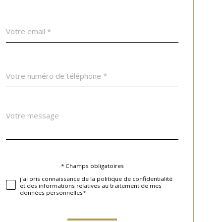
défaut
email
*
Téléphone
*
Message
Fieldset
*
par
défaut
* Champs obligatoires
Validation
j'ai pris connaissance de la politique de confidentialité
et des informations relatives au traitement de mes
données personnelles*