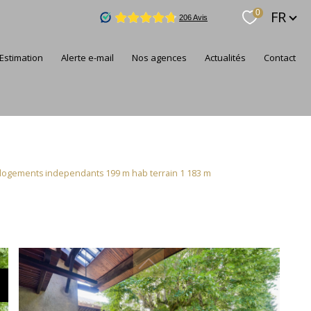
Langue
FR
0
estimation
alerte e-mail
nos agences
actualités
contact
2 logements independants 199 m hab terrain 1 183 m