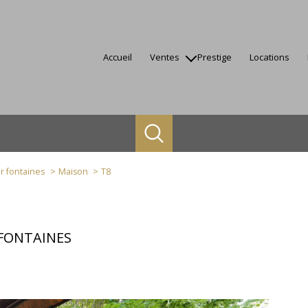
accueil
ventes
prestige
locations
appartements
maisons
terrains
autres
biens vendus
ur fontaines
Maison
T8
-FONTAINES