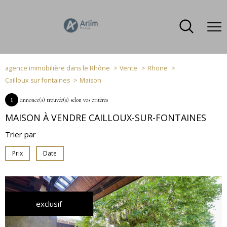
agence immobilière dans le Rhône
Vente
Rhone
Cailloux sur fontaines
Maison
1
annonce(s) trouvée(s) selon vos critères
MAISON À VENDRE CAILLOUX-SUR-FONTAINES
Trier par
Prix
Date
exclusif