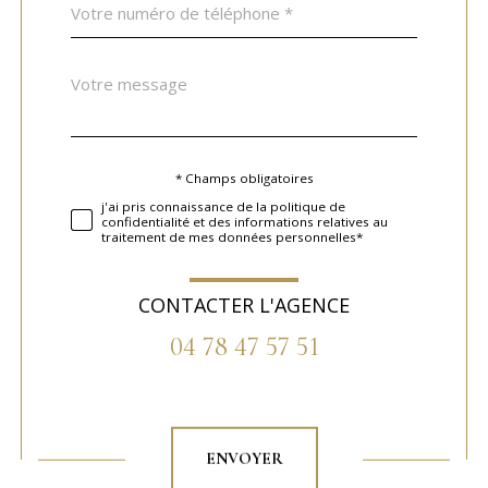
*
Message
Fieldset
*
par
défaut
* Champs obligatoires
Validation
j'ai pris connaissance de la politique de
confidentialité et des informations relatives au
traitement de mes données personnelles*
CONTACTER L'AGENCE
04 78 47 57 51
Validation
ENVOYER