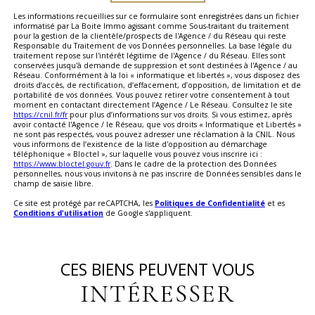
Les informations recueillies sur ce formulaire sont enregistrées dans un fichier
informatisé par La Boite Immo agissant comme Sous-traitant du traitement
pour la gestion de la clientèle/prospects de l'Agence / du Réseau qui reste
Responsable du Traitement de vos Données personnelles. La base légale du
traitement repose sur l'intérêt légitime de l'Agence / du Réseau. Elles sont
conservées jusqu'à demande de suppression et sont destinées à l'Agence / au
Réseau. Conformément à la loi « informatique et libertés », vous disposez des
droits d’accès, de rectification, d’effacement, d’opposition, de limitation et de
portabilité de vos données. Vous pouvez retirer votre consentement à tout
moment en contactant directement l’Agence / Le Réseau. Consultez le site
https://cnil.fr/fr
pour plus d’informations sur vos droits. Si vous estimez, après
avoir contacté l'Agence / le Réseau, que vos droits « Informatique et Libertés »
ne sont pas respectés, vous pouvez adresser une réclamation à la CNIL. Nous
vous informons de l’existence de la liste d'opposition au démarchage
téléphonique « Bloctel », sur laquelle vous pouvez vous inscrire ici :
https://www.bloctel.gouv.fr
. Dans le cadre de la protection des Données
personnelles, nous vous invitons à ne pas inscrire de Données sensibles dans le
champ de saisie libre.
Ce site est protégé par reCAPTCHA, les
Politiques de Confidentialité
et es
Conditions d'utilisation
de Google s'appliquent.
CES BIENS PEUVENT VOUS
INTÉRESSER