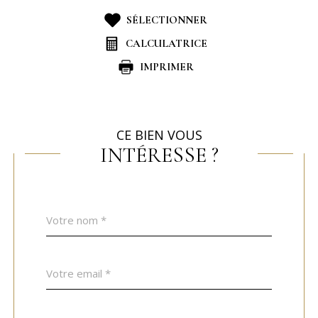
SÉLECTIONNER
CALCULATRICE
IMPRIMER
CE BIEN VOUS
INTÉRESSE ?
Nom
Fieldset
*
par
défaut
email
*
Téléphone