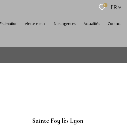
Langue
FR
0
estimation
alerte e-mail
nos agences
actualités
contact
Sainte Foy lès Lyon