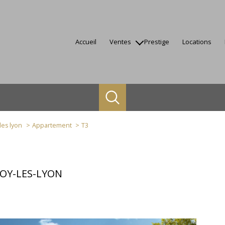
accueil
ventes
prestige
locations
appartements
maisons
terrains
autres
biens vendus
les lyon
Appartement
T3
FOY-LES-LYON