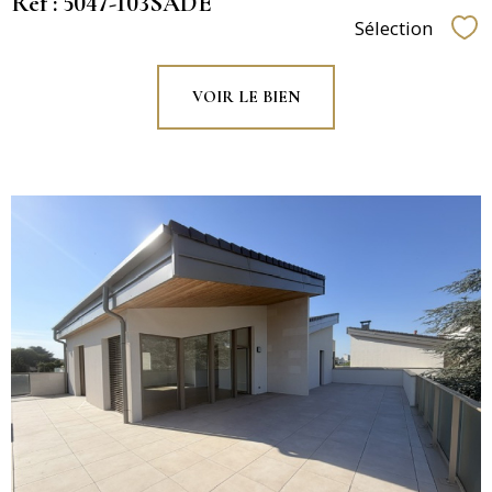
Réf : 5047-103SADE
Sélection
Sél
VOIR LE BIEN