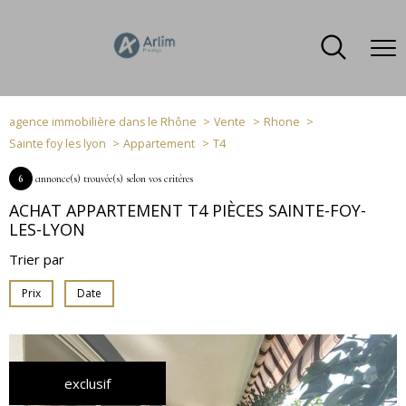
agence immobilière dans le Rhône
Vente
Rhone
Sainte foy les lyon
Appartement
T4
6
annonce(s) trouvée(s) selon vos critères
ACHAT APPARTEMENT T4 PIÈCES SAINTE-FOY-
LES-LYON
Trier par
Prix
Date
exclusif