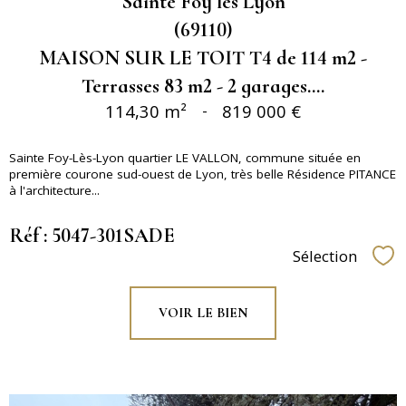
Sainte Foy lès Lyon
(69110)
MAISON SUR LE TOIT T4 de 114 m2 -
Terrasses 83 m2 - 2 garages....
114,30 m²
-
819 000 €
Sainte Foy-Lès-Lyon quartier LE VALLON, commune située en
première courone sud-ouest de Lyon, très belle Résidence PITANCE
à l'architecture...
Réf : 5047-301SADE
Sélection
Sél
VOIR LE BIEN