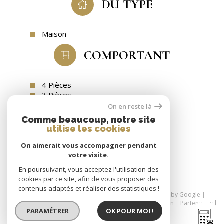
DU TYPE
Maison
COMPORTANT
4 Pièces
3 Pièces
5 Pièces
On en reste là
Comme beaucoup, notre site
utilise les cookies
On aimerait vous accompagner pendant
SE CONNECTER
votre visite.
espace propriétaire
En poursuivant, vous acceptez l'utilisation des
cookies par ce site, afin de vous proposer des
contenus adaptés et réaliser des statistiques !
© 2026 | Tous droits réservés | Traduction powered by Google |
Nos honoraires
Plan du site
Mentions légales
Admin
Partenaires
PARAMÉTRER
OK POUR MOI !
Politique RGPD
Cookies