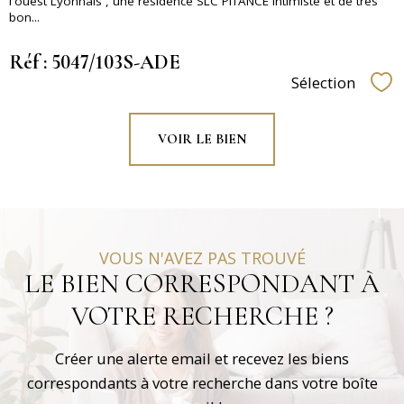
l'ouest Lyonnais , une résidence SLC PÏTANCE intimiste et de très
bon...
Réf : 5047/103S-ADE
Sélection
Sél
VOIR LE BIEN
VOUS N'AVEZ PAS TROUVÉ
LE BIEN CORRESPONDANT À
VOTRE RECHERCHE ?
Créer une alerte email et recevez les biens
correspondants à votre recherche dans votre boîte