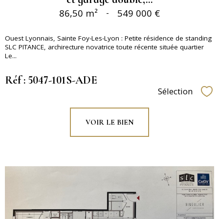
86,50 m²
-
549 000 €
Ouest Lyonnais, Sainte Foy-Les-Lyon : Petite résidence de standing
SLC PITANCE, archirecture novatrice toute récente située quartier
Le...
Réf : 5047-101S-ADE
Sélection
Sél
VOIR LE BIEN