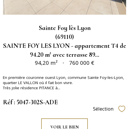
Sainte Foy lès Lyon
(69110)
SAINTE FOY LES LYON - appartement T4 de
94.20 m² avec terrasse 89...
94,20 m²
-
760 000 €
En première couronne ouest Lyon, commune Sainte Foy-les-Lyon,
quartier LE VALLON où il fait bon vivre.
Très jolie résidence PITANCE à...
Réf : 5047-302S-ADE
Sélection
Sél
VOIR LE BIEN