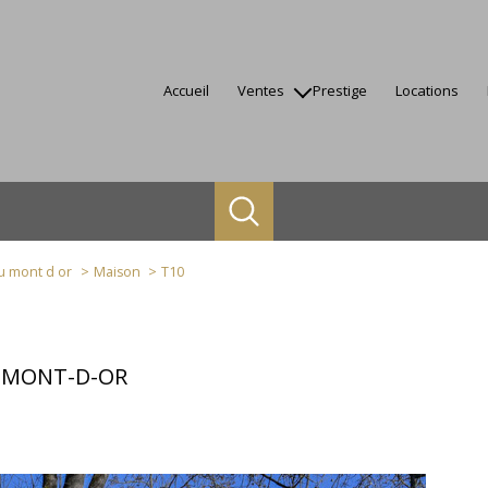
accueil
ventes
prestige
locations
appartements
maisons
terrains
autres
biens vendus
au mont d or
Maison
T10
U-MONT-D-OR