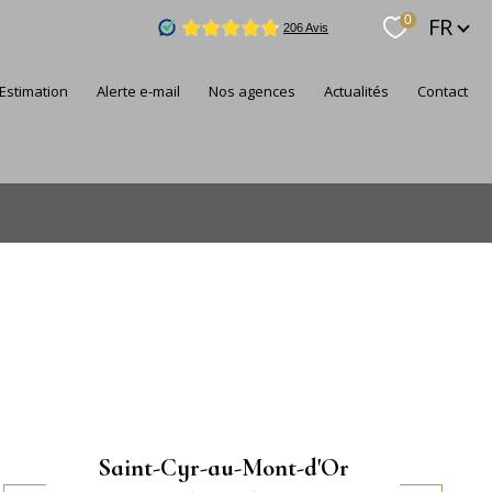
Langue
FR
0
estimation
alerte e-mail
nos agences
actualités
contact
Saint-Cyr-au-Mont-d'Or