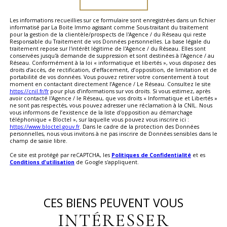
Les informations recueillies sur ce formulaire sont enregistrées dans un fichier
informatisé par La Boite Immo agissant comme Sous-traitant du traitement
pour la gestion de la clientèle/prospects de l'Agence / du Réseau qui reste
Responsable du Traitement de vos Données personnelles. La base légale du
traitement repose sur l'intérêt légitime de l'Agence / du Réseau. Elles sont
conservées jusqu'à demande de suppression et sont destinées à l'Agence / au
Réseau. Conformément à la loi « informatique et libertés », vous disposez des
droits d’accès, de rectification, d’effacement, d’opposition, de limitation et de
portabilité de vos données. Vous pouvez retirer votre consentement à tout
moment en contactant directement l’Agence / Le Réseau. Consultez le site
https://cnil.fr/fr
pour plus d’informations sur vos droits. Si vous estimez, après
avoir contacté l'Agence / le Réseau, que vos droits « Informatique et Libertés »
ne sont pas respectés, vous pouvez adresser une réclamation à la CNIL. Nous
vous informons de l’existence de la liste d'opposition au démarchage
téléphonique « Bloctel », sur laquelle vous pouvez vous inscrire ici :
https://www.bloctel.gouv.fr
. Dans le cadre de la protection des Données
personnelles, nous vous invitons à ne pas inscrire de Données sensibles dans le
champ de saisie libre.
Ce site est protégé par reCAPTCHA, les
Politiques de Confidentialité
et es
Conditions d'utilisation
de Google s'appliquent.
CES BIENS PEUVENT VOUS
INTÉRESSER