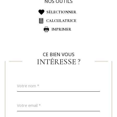
NOS OUTILS
SÉLECTIONNER
CALCULATRICE
IMPRIMER
CE BIEN VOUS
INTÉRESSE ?
Nom
Fieldset
*
par
défaut
email
*