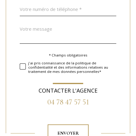
Téléphone
*
Message
Fieldset
*
par
défaut
* Champs obligatoires
Validation
j'ai pris connaissance de la politique de
confidentialité et des informations relatives au
traitement de mes données personnelles*
CONTACTER L'AGENCE
04 78 47 57 51
Validation
ENVOYER