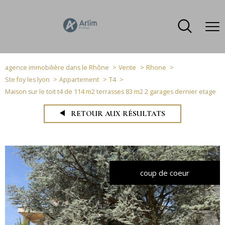
agence immobilière dans le Rhône
Vente
Rhone
Ste foy les lyon
Appartement
T4
Maison sur le toit t4 de 114 m2 terrasses 83 m2 2 garages dernier etage
RETOUR AUX RÉSULTATS
coup de coeur