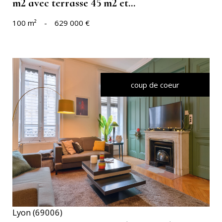
m2 avec terrasse 45 m2 et...
100 m²
-
629 000 €
coup de coeur
VOIR LE BIEN
Lyon (69006)