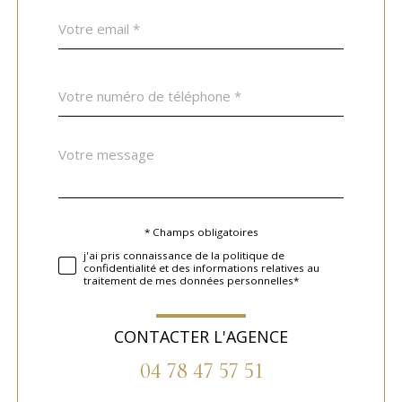
email
*
Téléphone
*
Message
Fieldset
*
par
défaut
* Champs obligatoires
Validation
j'ai pris connaissance de la politique de
confidentialité et des informations relatives au
traitement de mes données personnelles*
CONTACTER L'AGENCE
04 78 47 57 51