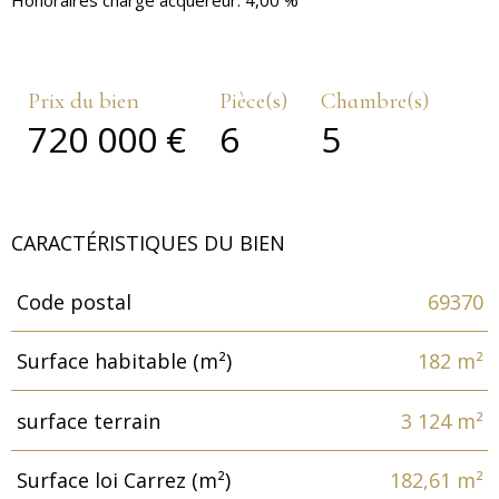
Honoraires charge acquéreur: 4,00 %
Prix du bien
Pièce(s)
Chambre(s)
720 000 €
6
5
CARACTÉRISTIQUES DU BIEN
Code postal
69370
Caractéristiques
Valeurs
Surface habitable (m²)
182 m²
surface terrain
3 124 m²
Surface loi Carrez (m²)
182,61 m²