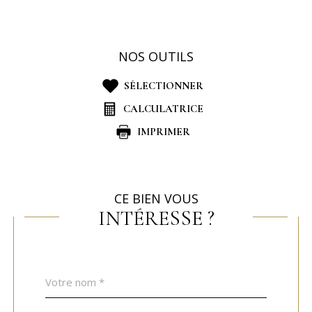
NOS OUTILS
SÉLECTIONNER
CALCULATRICE
IMPRIMER
CE BIEN VOUS
INTÉRESSE ?
Nom
Fieldset
*
par
défaut