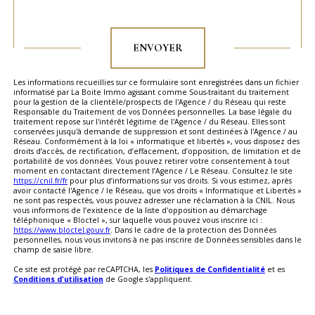
Validation
ENVOYER
Les informations recueillies sur ce formulaire sont enregistrées dans un fichier
informatisé par La Boite Immo agissant comme Sous-traitant du traitement
pour la gestion de la clientèle/prospects de l'Agence / du Réseau qui reste
Responsable du Traitement de vos Données personnelles. La base légale du
traitement repose sur l'intérêt légitime de l'Agence / du Réseau. Elles sont
conservées jusqu'à demande de suppression et sont destinées à l'Agence / au
Réseau. Conformément à la loi « informatique et libertés », vous disposez des
droits d’accès, de rectification, d’effacement, d’opposition, de limitation et de
portabilité de vos données. Vous pouvez retirer votre consentement à tout
moment en contactant directement l’Agence / Le Réseau. Consultez le site
https://cnil.fr/fr
pour plus d’informations sur vos droits. Si vous estimez, après
avoir contacté l'Agence / le Réseau, que vos droits « Informatique et Libertés »
ne sont pas respectés, vous pouvez adresser une réclamation à la CNIL. Nous
vous informons de l’existence de la liste d'opposition au démarchage
téléphonique « Bloctel », sur laquelle vous pouvez vous inscrire ici :
https://www.bloctel.gouv.fr
. Dans le cadre de la protection des Données
personnelles, nous vous invitons à ne pas inscrire de Données sensibles dans le
champ de saisie libre.
Ce site est protégé par reCAPTCHA, les
Politiques de Confidentialité
et es
Conditions d'utilisation
de Google s'appliquent.