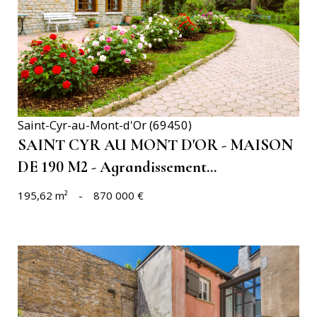
VOIR LE BIEN
Saint-Cyr-au-Mont-d'Or (69450)
SAINT CYR AU MONT D'OR - MAISON
DE 190 M2 - Agrandissement...
195,62 m²
-
870 000 €