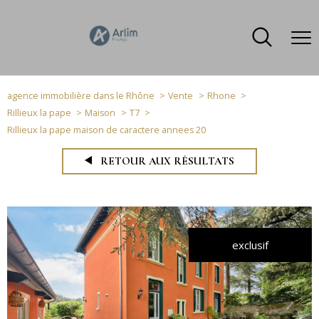
agence immobilière dans le Rhône
Vente
Rhone
Rillieux la pape
Maison
T7
Rillieux la pape maison de caractere annees 20
RETOUR AUX RÉSULTATS
exclusif