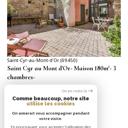
VOIR LE BIEN
Saint-Cyr-au-Mont-d'Or (69450)
Saint Cyr au Mont d'Or- Maison 180m²- 3
chambres-
180 m²
-
734 000 €
On en reste là
Comme beaucoup, notre site
utilise les cookies
On aimerait vous accompagner pendant
SE CONNECTER
votre visite.
espace propriétaire
En poursuivant, vous acceptez l'utilisation des