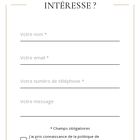
INTÉRESSE ?
Nom
Fieldset
*
par
défaut
email
*
Téléphone
*
Message
Fieldset
*
par
défaut
* Champs obligatoires
Validation
j'ai pris connaissance de la politique de