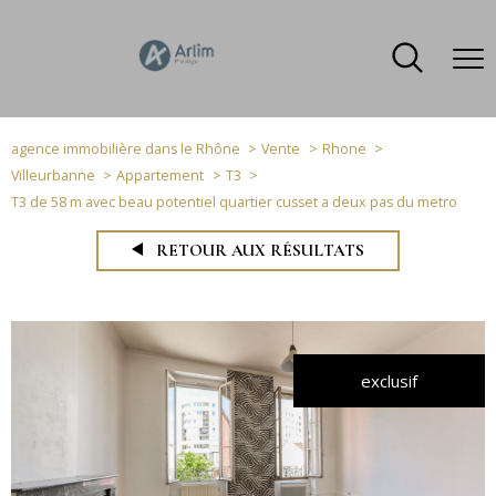
agence immobilière dans le Rhône
Vente
Rhone
Villeurbanne
Appartement
T3
T3 de 58 m avec beau potentiel quartier cusset a deux pas du metro
RETOUR AUX RÉSULTATS
exclusif