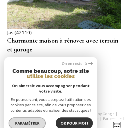
Jas (42110)
Charmante maison à rénover avec terrain
et garage
144 m²
-
120 000 €
On en reste là
Comme beaucoup, notre site
utilise les cookies
On aimerait vous accompagner pendant
SE CONNECTER
votre visite.
espace propriétaire
En poursuivant, vous acceptez l'utilisation des
cookies par ce site, afin de vous proposer des
contenus adaptés et réaliser des statistiques !
© 2026 | Tous droits réservés | Traduction powered by Google |
Nos honoraires
Plan du site
Mentions légales
Admin
Partenaires
PARAMÉTRER
OK POUR MOI !
Politique RGPD
Cookies