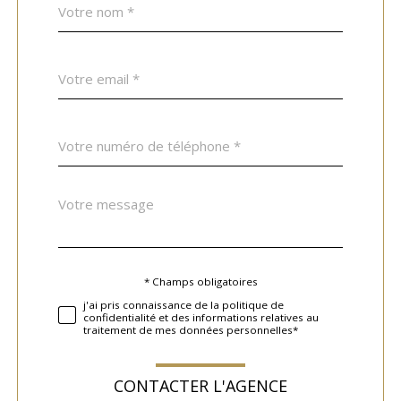
Fieldset
*
par
défaut
email
*
Téléphone
*
Message
Fieldset
*
par
défaut
* Champs obligatoires
Validation
j'ai pris connaissance de la politique de
confidentialité et des informations relatives au
traitement de mes données personnelles*
CONTACTER L'AGENCE