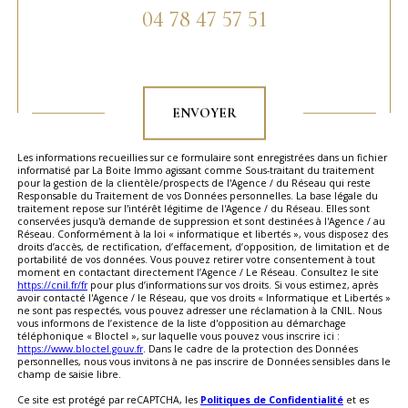
04 78 47 57 51
Validation
ENVOYER
Les informations recueillies sur ce formulaire sont enregistrées dans un fichier
informatisé par La Boite Immo agissant comme Sous-traitant du traitement
pour la gestion de la clientèle/prospects de l'Agence / du Réseau qui reste
Responsable du Traitement de vos Données personnelles. La base légale du
traitement repose sur l'intérêt légitime de l'Agence / du Réseau. Elles sont
conservées jusqu'à demande de suppression et sont destinées à l'Agence / au
Réseau. Conformément à la loi « informatique et libertés », vous disposez des
droits d’accès, de rectification, d’effacement, d’opposition, de limitation et de
portabilité de vos données. Vous pouvez retirer votre consentement à tout
moment en contactant directement l’Agence / Le Réseau. Consultez le site
https://cnil.fr/fr
pour plus d’informations sur vos droits. Si vous estimez, après
avoir contacté l'Agence / le Réseau, que vos droits « Informatique et Libertés »
ne sont pas respectés, vous pouvez adresser une réclamation à la CNIL. Nous
vous informons de l’existence de la liste d'opposition au démarchage
téléphonique « Bloctel », sur laquelle vous pouvez vous inscrire ici :
https://www.bloctel.gouv.fr
. Dans le cadre de la protection des Données
personnelles, nous vous invitons à ne pas inscrire de Données sensibles dans le
champ de saisie libre.
Ce site est protégé par reCAPTCHA, les
Politiques de Confidentialité
et es