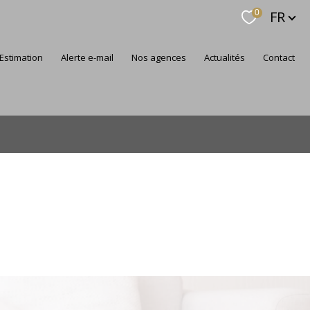
Langue
FR
0
estimation
alerte e-mail
nos agences
actualités
contact