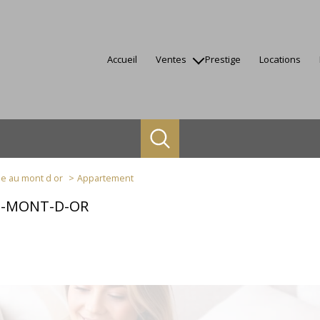
accueil
ventes
prestige
locations
appartements
maisons
terrains
autres
biens vendus
 au mont d or
Appartement
U-MONT-D-OR