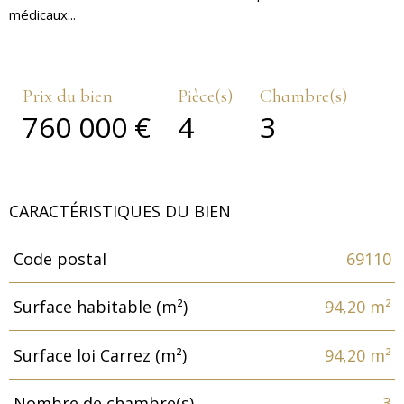
médicaux...
Prix du bien
Pièce(s)
Chambre(s)
760 000 €
4
3
CARACTÉRISTIQUES DU BIEN
Code postal
69110
Caractéristiques
Valeurs
Surface habitable (m²)
94,20 m²
Surface loi Carrez (m²)
94,20 m²
Nombre de chambre(s)
3