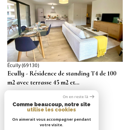
VOIR LE BIEN
Écully (69130)
Ecully - Résidence de standing T4 de 100
m2 avec terrasse 45 m2 et...
100 m²
-
629 000 €
On en reste là
Comme beaucoup, notre site
utilise les cookies
On aimerait vous accompagner pendant
SE CONNECTER
votre visite.