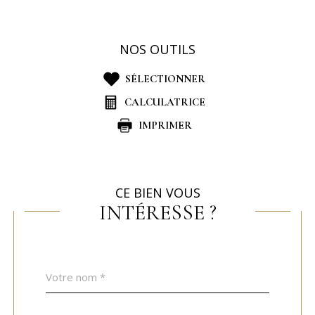
NOS OUTILS
SÉLECTIONNER
CALCULATRICE
IMPRIMER
CE BIEN VOUS
INTÉRESSE ?
Nom
Fieldset
*
par
défaut