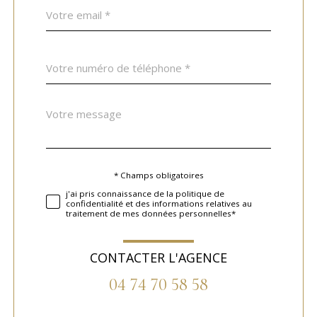
email
*
Téléphone
*
Message
Fieldset
*
par
défaut
* Champs obligatoires
Validation
j'ai pris connaissance de la politique de
confidentialité et des informations relatives au
traitement de mes données personnelles*
CONTACTER L'AGENCE
04 74 70 58 58