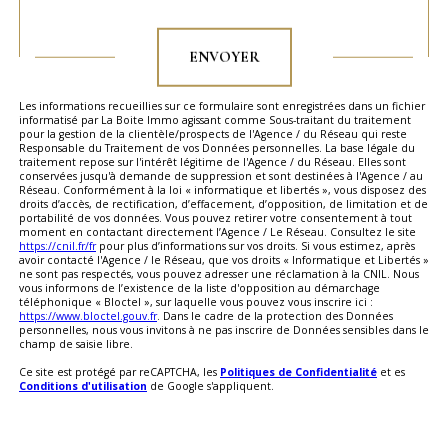
Validation
ENVOYER
Les informations recueillies sur ce formulaire sont enregistrées dans un fichier
informatisé par La Boite Immo agissant comme Sous-traitant du traitement
pour la gestion de la clientèle/prospects de l'Agence / du Réseau qui reste
Responsable du Traitement de vos Données personnelles. La base légale du
traitement repose sur l'intérêt légitime de l'Agence / du Réseau. Elles sont
conservées jusqu'à demande de suppression et sont destinées à l'Agence / au
Réseau. Conformément à la loi « informatique et libertés », vous disposez des
droits d’accès, de rectification, d’effacement, d’opposition, de limitation et de
portabilité de vos données. Vous pouvez retirer votre consentement à tout
moment en contactant directement l’Agence / Le Réseau. Consultez le site
https://cnil.fr/fr
pour plus d’informations sur vos droits. Si vous estimez, après
avoir contacté l'Agence / le Réseau, que vos droits « Informatique et Libertés »
ne sont pas respectés, vous pouvez adresser une réclamation à la CNIL. Nous
vous informons de l’existence de la liste d'opposition au démarchage
téléphonique « Bloctel », sur laquelle vous pouvez vous inscrire ici :
https://www.bloctel.gouv.fr
. Dans le cadre de la protection des Données
personnelles, nous vous invitons à ne pas inscrire de Données sensibles dans le
champ de saisie libre.
Ce site est protégé par reCAPTCHA, les
Politiques de Confidentialité
et es
Conditions d'utilisation
de Google s'appliquent.