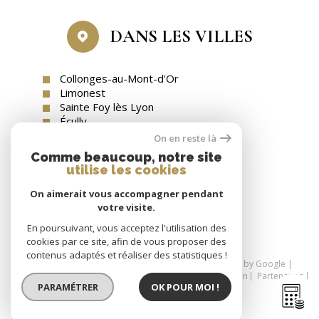
DANS LES VILLES
Collonges-au-Mont-d'Or
Limonest
Sainte Foy lès Lyon
Écully
Tassin-la-Demi-Lune
On en reste là
Comme beaucoup, notre site
utilise les cookies
On aimerait vous accompagner pendant
SE CONNECTER
votre visite.
espace propriétaire
En poursuivant, vous acceptez l'utilisation des
cookies par ce site, afin de vous proposer des
contenus adaptés et réaliser des statistiques !
© 2026 | Tous droits réservés | Traduction powered by Google |
Nos honoraires
Plan du site
Mentions légales
Admin
Partenaires
PARAMÉTRER
OK POUR MOI !
Politique RGPD
Cookies