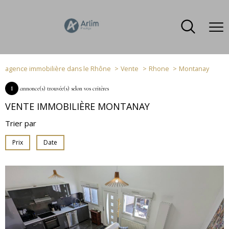
agence immobilière dans le Rhône
Vente
Rhone
Montanay
1
annonce(s) trouvée(s) selon vos critères
VENTE IMMOBILIÈRE MONTANAY
Trier par
Prix
Date