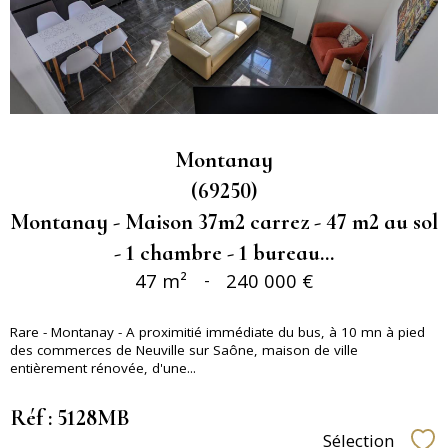
Montanay
(69250)
Montanay - Maison 37m2 carrez - 47 m2 au sol
- 1 chambre - 1 bureau...
47 m²
-
240 000 €
Rare - Montanay - A proximitié immédiate du bus, à 10 mn à pied
des commerces de Neuville sur Saône, maison de ville
entièrement rénovée, d'une...
Réf : 5128MB
Sélection
Sél