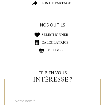
PLUS DE PARTAGE
NOS OUTILS
SÉLECTIONNER
CALCULATRICE
IMPRIMER
CE BIEN VOUS
INTÉRESSE ?
Nom
Fieldset
*
par