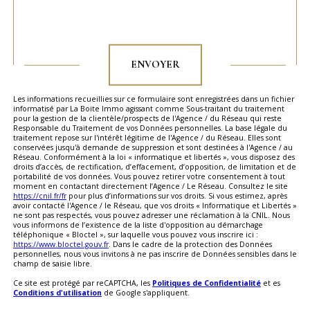
Validation
ENVOYER
Les informations recueillies sur ce formulaire sont enregistrées dans un fichier
informatisé par La Boite Immo agissant comme Sous-traitant du traitement
pour la gestion de la clientèle/prospects de l'Agence / du Réseau qui reste
Responsable du Traitement de vos Données personnelles. La base légale du
traitement repose sur l'intérêt légitime de l'Agence / du Réseau. Elles sont
conservées jusqu'à demande de suppression et sont destinées à l'Agence / au
Réseau. Conformément à la loi « informatique et libertés », vous disposez des
droits d’accès, de rectification, d’effacement, d’opposition, de limitation et de
portabilité de vos données. Vous pouvez retirer votre consentement à tout
moment en contactant directement l’Agence / Le Réseau. Consultez le site
https://cnil.fr/fr
pour plus d’informations sur vos droits. Si vous estimez, après
avoir contacté l'Agence / le Réseau, que vos droits « Informatique et Libertés »
ne sont pas respectés, vous pouvez adresser une réclamation à la CNIL. Nous
vous informons de l’existence de la liste d'opposition au démarchage
téléphonique « Bloctel », sur laquelle vous pouvez vous inscrire ici :
https://www.bloctel.gouv.fr
. Dans le cadre de la protection des Données
personnelles, nous vous invitons à ne pas inscrire de Données sensibles dans le
champ de saisie libre.
Ce site est protégé par reCAPTCHA, les
Politiques de Confidentialité
et es
Conditions d'utilisation
de Google s'appliquent.