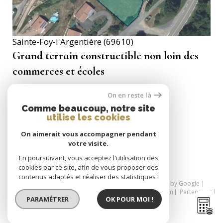
Sainte-Foy-l'Argentière (69610)
Grand terrain constructible non loin des
commerces et écoles
100 000 €
On en reste là
Comme beaucoup, notre site
utilise les cookies
On aimerait vous accompagner pendant
SE CONNECTER
votre visite.
espace propriétaire
En poursuivant, vous acceptez l'utilisation des
cookies par ce site, afin de vous proposer des
contenus adaptés et réaliser des statistiques !
© 2026 | Tous droits réservés | Traduction powered by Google |
Nos honoraires
Plan du site
Mentions légales
Admin
Partenaires
PARAMÉTRER
OK POUR MOI !
Politique RGPD
Cookies