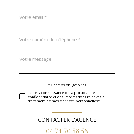
défaut
email
*
Téléphone
*
Message
Fieldset
*
par
défaut
* Champs obligatoires
Validation
j'ai pris connaissance de la politique de
confidentialité et des informations relatives au
traitement de mes données personnelles*
CONTACTER L'AGENCE
04 74 70 58 58