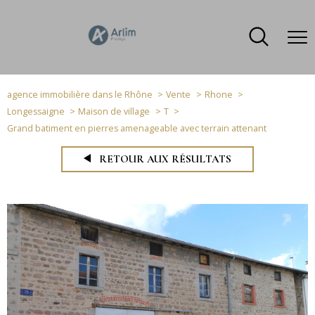
agence immobilière dans le Rhône
Vente
Rhone
Longessaigne
Maison de village
T
Grand batiment en pierres amenageable avec terrain attenant
RETOUR AUX RÉSULTATS