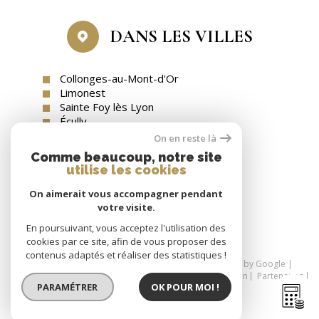
DANS LES VILLES
Collonges-au-Mont-d'Or
Limonest
Sainte Foy lès Lyon
Écully
Tassin-la-Demi-Lune
On en reste là
Comme beaucoup, notre site
utilise les cookies
On aimerait vous accompagner pendant
SE CONNECTER
votre visite.
espace propriétaire
En poursuivant, vous acceptez l'utilisation des
cookies par ce site, afin de vous proposer des
contenus adaptés et réaliser des statistiques !
© 2026 | Tous droits réservés | Traduction powered by Google |
Nos honoraires
Plan du site
Mentions légales
Admin
Partenaires
PARAMÉTRER
OK POUR MOI !
Politique RGPD
Cookies