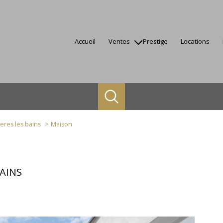
accueil
ventes
prestige
locations
appartements
maisons
terrains
autres
biens vendus
eres les bains
Maison
AINS