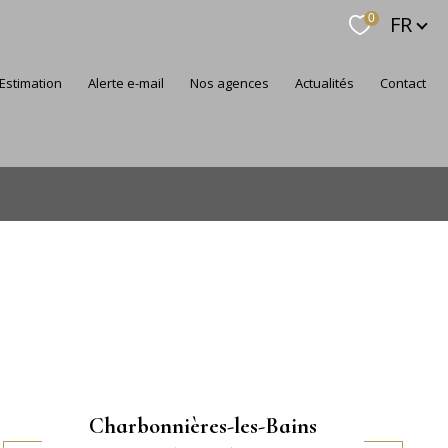
Langue
FR
0
estimation
alerte e-mail
nos agences
actualités
contact
Charbonnières-les-Bains