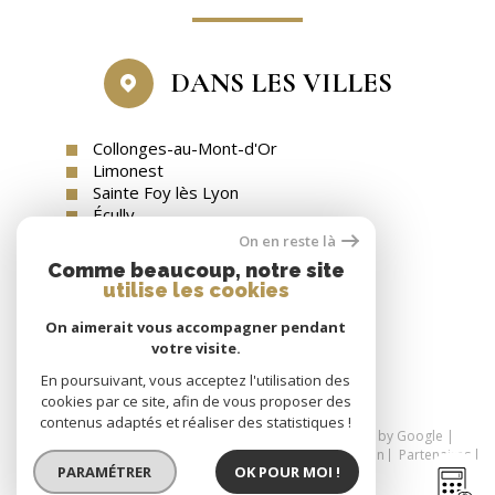
DANS LES VILLES
Collonges-au-Mont-d'Or
Limonest
Sainte Foy lès Lyon
Écully
Tassin-la-Demi-Lune
On en reste là
Comme beaucoup, notre site
utilise les cookies
On aimerait vous accompagner pendant
SE CONNECTER
votre visite.
espace propriétaire
En poursuivant, vous acceptez l'utilisation des
cookies par ce site, afin de vous proposer des
contenus adaptés et réaliser des statistiques !
© 2026 | Tous droits réservés | Traduction powered by Google |
Nos honoraires
Plan du site
Mentions légales
Admin
Partenaires
PARAMÉTRER
OK POUR MOI !
Politique RGPD
Cookies