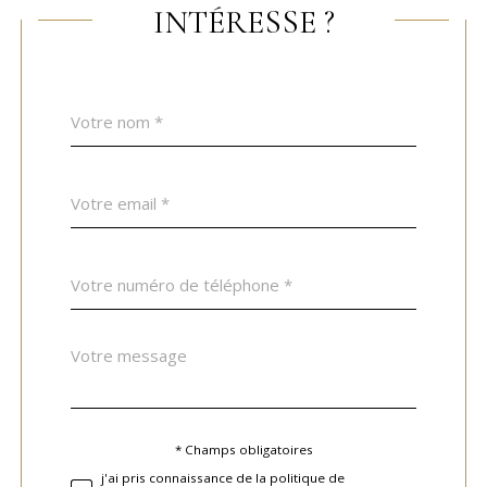
INTÉRESSE ?
Nom
Fieldset
*
par
défaut
email
*
Téléphone
*
Message
Fieldset
*
par
défaut
* Champs obligatoires
Validation
j'ai pris connaissance de la politique de