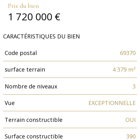
Prix du bien
1 720 000 €
CARACTÉRISTIQUES DU BIEN
Code postal
69370
Caractéristiques
Valeurs
surface terrain
4 379 m²
Nombre de niveaux
3
Vue
EXCEPTIONNELLE
Terrain constructible
OUI
Surface constructible
390