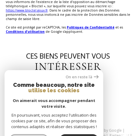
vous informons de l’existence de la liste d'opposition au démarchage
téléphonique « Bloctel », sur laquelle vous pouvez vous inscrire ici :
https://www.bloctel.gouv.fr
. Dans le cadre de la protection des Données
personnelles, nous vous invitons à ne pas inscrire de Données sensibles dans le
champ de saisie libre.
Ce site est protégé par reCAPTCHA, les
Politiques de Confidentialité
et es
Conditions d'utilisation
de Google s'appliquent.
CES BIENS PEUVENT VOUS
INTÉRESSER
On en reste là
Comme beaucoup, notre site
utilise les cookies
On aimerait vous accompagner pendant
SE CONNECTER
votre visite.
espace propriétaire
En poursuivant, vous acceptez l'utilisation des
cookies par ce site, afin de vous proposer des
contenus adaptés et réaliser des statistiques !
© 2026 | Tous droits réservés | Traduction powered by Google |
Nos honoraires
Plan du site
Mentions légales
Admin
Partenaires