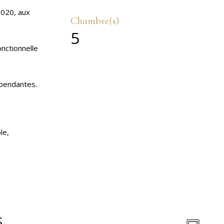
2020, aux
Chambre(s)
5
nctionnelle
épendantes.
.
le,
S