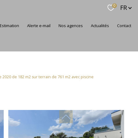
Langue
FR
0
estimation
alerte e-mail
nos agences
actualités
contact
 2020 de 182 m2 sur terrain de 761 m2 avec piscine