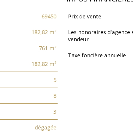
69450
Prix de vente
Caractéristiques
Valeurs
182,82 m²
Les honoraires d'agence 
vendeur
761 m²
Taxe foncière annuelle
182,82 m²
5
8
3
dégagée