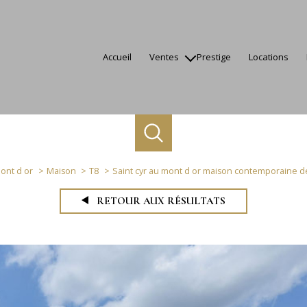
accueil
ventes
prestige
locations
appartements
maisons
terrains
autres
biens vendus
mont d or
Maison
T8
Saint cyr au mont d or maison contemporaine de
RETOUR AUX RÉSULTATS