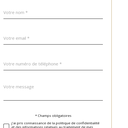
Nom
Fieldset
*
par
défaut
email
*
Téléphone
*
Message
Fieldset
*
par
défaut
* Champs obligatoires
Validation
j'ai pris connaissance de la politique de confidentialité
et des informations relatives au traitement de mes