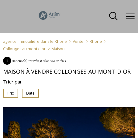
agence immobilière dans le Rhône
Vente
Rhone
Collonges au mont d or
Maison
1
annonce(s) trouvée(s) selon vos critères
MAISON À VENDRE COLLONGES-AU-MONT-D-OR
Trier par
Prix
Date