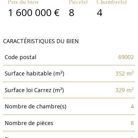
Prix du bien
Pièce(s)
Chambre(s)
1 600 000 €
8
4
CARACTÉRISTIQUES DU BIEN
Code postal
69002
Caractéristiques
Valeurs
Surface habitable (m²)
352 m²
Surface loi Carrez (m²)
329 m²
Nombre de chambre(s)
4
Nombre de pièces
8