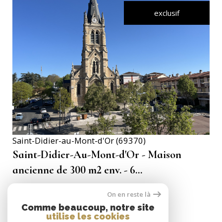
exclusif
VOIR LE BIEN
Saint-Didier-au-Mont-d'Or (69370)
Saint-Didier-Au-Mont-d'Or - Maison
ancienne de 300 m2 env. - 6...
300 m²
-
1 825 000 €
On en reste là
Comme beaucoup, notre site
utilise les cookies