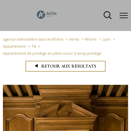
agence immobilière dans le Rhône
Vente
Rhone
Lyon
Appartement
T8
Appartement de prestige en plein coeur d ainay prestige
RETOUR AUX RÉSULTATS