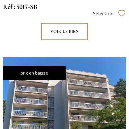
Réf : 5017-SB
Sélection
Sél
VOIR LE BIEN
prix en baisse