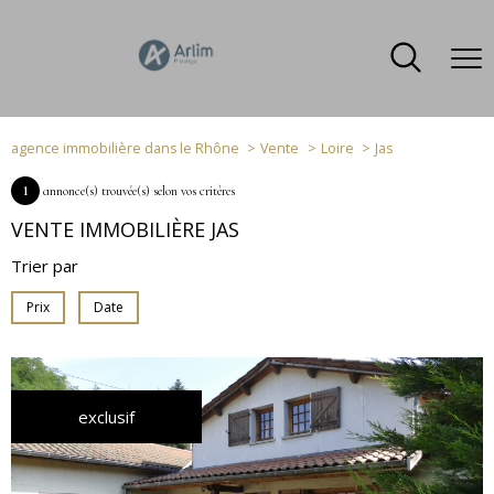
agence immobilière dans le Rhône
Vente
Loire
Jas
1
annonce(s) trouvée(s) selon vos critères
VENTE IMMOBILIÈRE JAS
Trier par
Prix
Date
exclusif