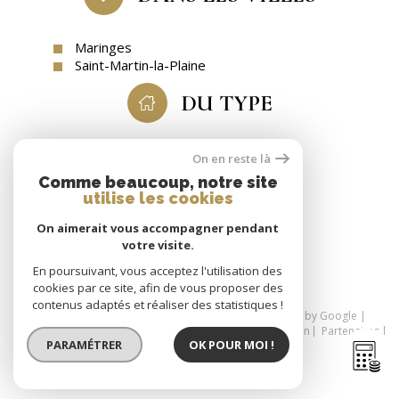
Maringes
Saint-Martin-la-Plaine
DU TYPE
Maison
On en reste là
Comme beaucoup, notre site
utilise les cookies
On aimerait vous accompagner pendant
SE CONNECTER
votre visite.
espace propriétaire
En poursuivant, vous acceptez l'utilisation des
cookies par ce site, afin de vous proposer des
contenus adaptés et réaliser des statistiques !
© 2026 | Tous droits réservés | Traduction powered by Google |
Nos honoraires
Plan du site
Mentions légales
Admin
Partenaires
PARAMÉTRER
OK POUR MOI !
Politique RGPD
Cookies