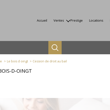
accueil
ventes
prestige
locations
appartements
maisons
terrains
autres
biens vendus
ne
Le bois d oingt
Cession de droit au bail
BOIS-D-OINGT