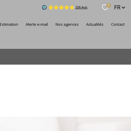
Langue
FR
0
estimation
alerte e-mail
nos agences
actualités
contact